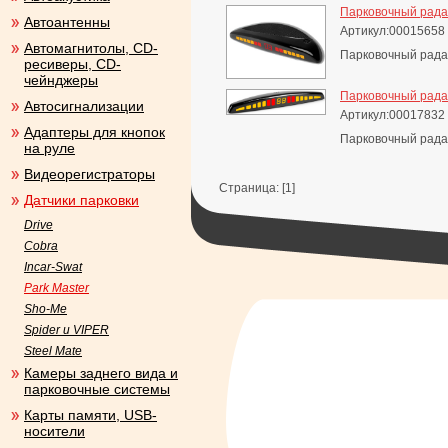
Парковочный радар
Автоантенны
Артикул:00015658
Автомагнитолы, CD-
Парковочный радар
ресиверы, CD-
чейнджеры
Парковочный радар
Автосигнализации
Артикул:00017832
Адаптеры для кнопок
Парковочный радар
на руле
Видеорегистраторы
Страница: [1]
Датчики парковки
Drive
Cobra
Incar-Swat
Park Master
Sho-Me
Spider и VIPER
Steel Mate
Камеры заднего вида и
парковочные системы
Карты памяти, USB-
носители