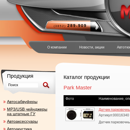
289-909
(3852)
О компании
Новости, акции
Автотю
Продукция
Каталог продукции
Park Master
Фото
Наименование, оп
Aвтосабвуферы
MP3/USB чейнджеры
Датчик парковочны
на штатные ГУ
Артикул:00016340
Автоаксесcуары
Датчик парковочны
Автоакустика