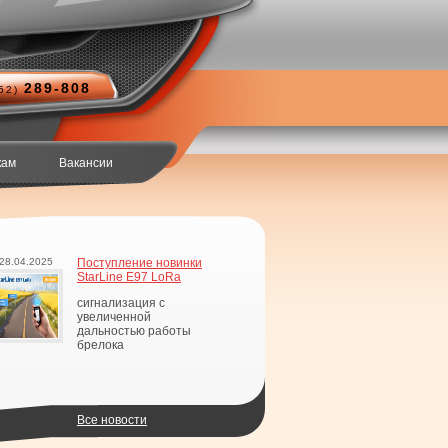
289-808
852)
кам
Вакансии
28.04.2025
Поступление новинки
StarLine E97 LoRa
сигнализация с
увеличенной
дальностью работы
брелока
Все новости