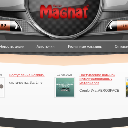
909
(3
Новости, акции
Автотюнинг
Розничные магазины
Оптови
26
Поступление новинки
13.08.2025
Поступление новинок
шумоизоляционных
карта-метка StarLine
материалов
ComfortMat AEROSPACE