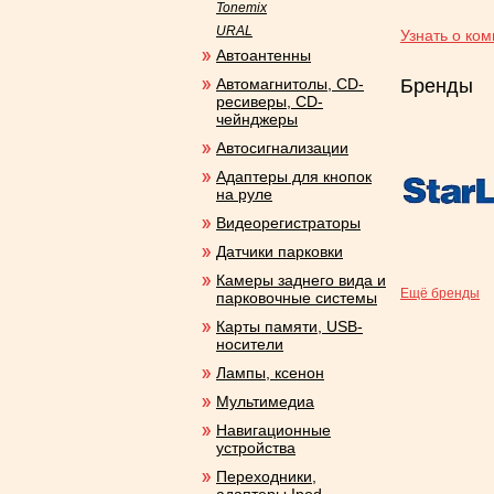
Tonemix
URAL
Узнать о ко
Автоантенны
Автомагнитолы, CD-
Бренды
ресиверы, CD-
чейнджеры
Автосигнализации
Адаптеры для кнопок
на руле
Видеорегистраторы
Датчики парковки
Камеры заднего вида и
Ещё бренды
парковочные системы
Карты памяти, USB-
носители
Лампы, ксенон
Мультимедиа
Навигационные
устройства
Переходники,