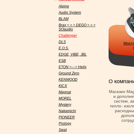
Alpine
Audio System
BLAM
Brax < = > DEGO < = >
SOaudio
Challenger
DLS
Монта
E.O.S.
EDGE, VIBE, JBL
ESB
ETON <---> Helix
Ground Zero
KENWOOD
О компан
KICX
Магазин Mag
Magnat
и дополни
MOREL
систем, а
Mystery
тепло- изол
расходны
Nakamichi
допол
PIONEER
сотру
Prology
Swat