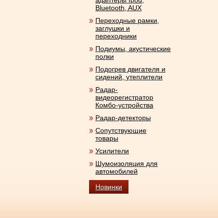
адаптеры Ipod,
Bluetooth, AUX
Переходные рамки,
заглушки и
переходники
Подиумы, акустические
полки
Подогрев двигателя и
сидений, утеплители
Радар-
видеорегистратор
Комбо-устройства
Радар-детекторы
Сопутствующие
товары
Усилители
Шумоизоляция для
автомобилей
Новинки