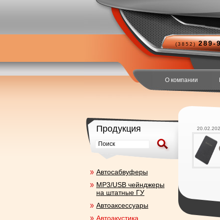
289-
(3852)
О компании
Продукция
20.02.20
Aвтосабвуферы
MP3/USB чейнджеры
на штатные ГУ
Автоаксесcуары
Автоакустика