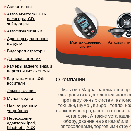
Автоантенны
Автомагнитолы, CD-
ресиверы, CD-
чейнджеры
Автосигнализации
Адаптеры для кнопок
Монтаж охранных
Автозвук и м
на руле
систем
Видеорегистраторы
Датчики парковки
Камеры заднего вида и
парковочные системы
Карты памяти, USB-
О компании
носители
Магазин Magnat занимается п
Лампы, ксенон
электроники и дополнительного 
Мультимедиа
противоугонных систем, автом
техники, шумо-, вибро-, тепло- 
Навигационные
устройства
парковочных радаров, ксенона, 
установки. А также устанавл
Переходники,
оборудование на автомобили. 
адаптеры Ipod,
автосалонами, торговыми стру
Bluetooth, AUX