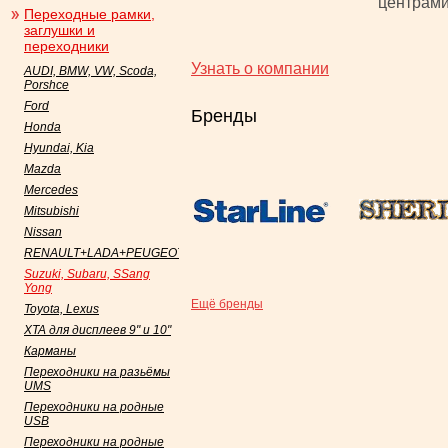
центрами
Переходные рамки,
заглушки и
переходники
Узнать о компании
AUDI, BMW, VW, Scoda,
Porshce
Ford
Бренды
Honda
Hyundai, Kia
Mazda
Mercedes
Mitsubishi
Nissan
RENAULT+LADA+PEUGEOT+Datsun
Suzuki, Subaru, SSang
Yong
Ещё бренды
Toyota, Lexus
XTA для дисплеев 9" и 10"
Карманы
Переходники на разьёмы
UMS
Переходники на родные
USB
Переходники на родные