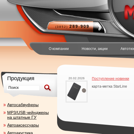
289-909
(3852)
О компании
Новости, акции
Автотю
Продукция
20.02.2026
Поступление новинки
карта-метка StarLine
Aвтосабвуферы
MP3/USB чейнджеры
на штатные ГУ
Автоаксесcуары
Автоакустика